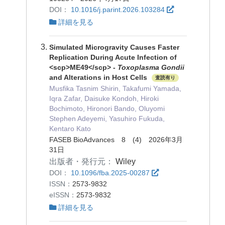
DOI：
10.1016/j.parint.2026.103284
詳細を見る
Simulated Microgravity Causes Faster
Replication During Acute Infection of
<scp>ME49</scp> ‐
Toxoplasma Gondii
and Alterations in Host Cells
査読有り
Musfika Tasnim Shirin, Takafumi Yamada,
Iqra Zafar, Daisuke Kondoh, Hiroki
Bochimoto, Hironori Bando, Oluyomi
Stephen Adeyemi, Yasuhiro Fukuda,
Kentaro Kato
FASEB BioAdvances 8 (4) 2026年3月
31日
出版者・発行元：
Wiley
DOI：
10.1096/fba.2025-00287
ISSN：
2573-9832
eISSN：
2573-9832
詳細を見る