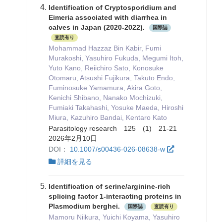
Identification of Cryptosporidium and
Eimeria associated with diarrhea in
calves in Japan (2020-2022).
国際誌
査読有り
Mohammad Hazzaz Bin Kabir, Fumi
Murakoshi, Yasuhiro Fukuda, Megumi Itoh,
Yuto Kano, Reiichiro Sato, Konosuke
Otomaru, Atsushi Fujikura, Takuto Endo,
Fuminosuke Yamamura, Akira Goto,
Kenichi Shibano, Nanako Mochizuki,
Fumiaki Takahashi, Yosuke Maeda, Hiroshi
Miura, Kazuhiro Bandai, Kentaro Kato
Parasitology research 125 (1) 21-21
2026年2月10日
DOI：
10.1007/s00436-026-08638-w
詳細を見る
Identification of serine/arginine-rich
splicing factor 1-interacting proteins in
Plasmodium berghei.
国際誌
査読有り
Mamoru Niikura, Yuichi Koyama, Yasuhiro