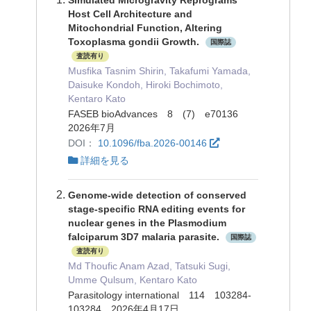
Host Cell Architecture and
Mitochondrial Function, Altering
Toxoplasma gondii Growth.
国際誌
査読有り
Musfika Tasnim Shirin, Takafumi Yamada,
Daisuke Kondoh, Hiroki Bochimoto,
Kentaro Kato
FASEB bioAdvances 8 (7) e70136
2026年7月
DOI：
10.1096/fba.2026-00146
詳細を見る
Genome-wide detection of conserved
stage-specific RNA editing events for
nuclear genes in the Plasmodium
falciparum 3D7 malaria parasite.
国際誌
査読有り
Md Thoufic Anam Azad, Tatsuki Sugi,
Umme Qulsum, Kentaro Kato
Parasitology international 114 103284-
103284 2026年4月17日