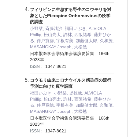
フィリピンに生息する野生のコウモリを対
象としたPteropine Orthoreovirusの疫学
的調査
小野栞, 斉藤渚沙, 福田いぶき, ALVIOLA
Phillip, 松山亮太, 許林, 西阪祐希, 藤井ひか
る, 伴戸寛徳, 宇根有美, 加藤健太郎, 久和茂,
MASANGKAY Joseph, 大松勉
日本獣医学会学術集会講演要旨集 166th
2023年
ISSN：
1347-8621
コウモリ由来コロナウイルス感染症の流行
予測に向けた疫学調査
福田いぶき, 小野栞, 堤椋哉, ALVIOLA
Phillip, 松山亮太, 許林, 西阪祐希, 藤井ひか
る, 伴戸寛徳, 宇根有美, 加藤健太郎, 久和茂,
MASANGKAY Joseph, 大松勉
日本獣医学会学術集会講演要旨集 166th
2023年
ISSN：
1347-8621