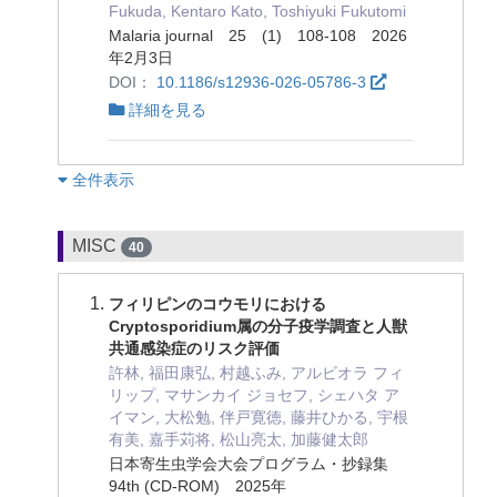
Fukuda, Kentaro Kato, Toshiyuki Fukutomi
Malaria journal 25 (1) 108-108 2026
年2月3日
DOI：
10.1186/s12936-026-05786-3
詳細を見る
︎全件表示
MISC
40
フィリピンのコウモリにおける
Cryptosporidium属の分子疫学調査と人獣
共通感染症のリスク評価
許林, 福田康弘, 村越ふみ, アルビオラ フィ
リップ, マサンカイ ジョセフ, シェハタ ア
イマン, 大松勉, 伴戸寛徳, 藤井ひかる, 宇根
有美, 嘉手苅将, 松山亮太, 加藤健太郎
日本寄生虫学会大会プログラム・抄録集
94th (CD-ROM) 2025年