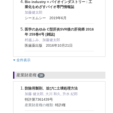
Bio industry = バイオインダストリー : 工
業化をめざすバイオ専門情報誌
加藤健太郎
シーエムシー 2019年6月
医学のあゆみ C型肝炎SVR後の肝発癌 2016
年 259巻4号 [雑誌]
村越ふみ、加藤健太郎
医歯薬出版 2016年10月21日
︎全件表示
産業財産権
16
防除用製剤、並びに土壌処理方法
加藤 健太郎, 大川 和久, 升水 紀郎
特許第7361439号
産業財産権の種類:
特許権