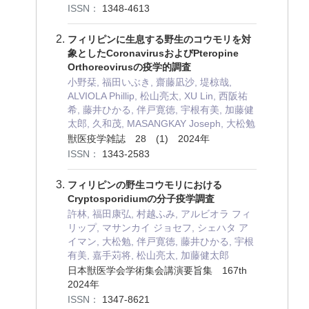
ISSN：
1348-4613
フィリピンに生息する野生のコウモリを対
象としたCoronavirusおよびPteropine
Orthoreovirusの疫学的調査
小野栞, 福田いぶき, 齋藤凪沙, 堤椋哉,
ALVIOLA Phillip, 松山亮太, XU Lin, 西阪祐
希, 藤井ひかる, 伴戸寛徳, 宇根有美, 加藤健
太郎, 久和茂, MASANGKAY Joseph, 大松勉
獣医疫学雑誌 28 (1) 2024年
ISSN：
1343-2583
フィリピンの野生コウモリにおける
Cryptosporidiumの分子疫学調査
許林, 福田康弘, 村越ふみ, アルビオラ フィ
リップ, マサンカイ ジョセフ, シェハタ ア
イマン, 大松勉, 伴戸寛徳, 藤井ひかる, 宇根
有美, 嘉手苅将, 松山亮太, 加藤健太郎
日本獣医学会学術集会講演要旨集 167th
2024年
ISSN：
1347-8621