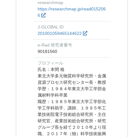
researchmap
https://researchmap.jp/read015206
6
J-GLOBAL ID
201001059465144622
e-Rad 研究者番号
90181560
プロフィール
氏名：本間 格
東北大学多元物質科学研究所・金属
資源プロセス研究センター長・教授
学歴：１９８４年東京大学工学部金
属材料学科卒業
職歴：１９８５年東京大学工学部化
学工学科助手、講師、１９９５年工
業技術院電子技術総合研究所・主任
研究官、産業技術総合研究所・研究
グループ長を経て２０１０年より現
職、２０１７年（独）科学技術振興