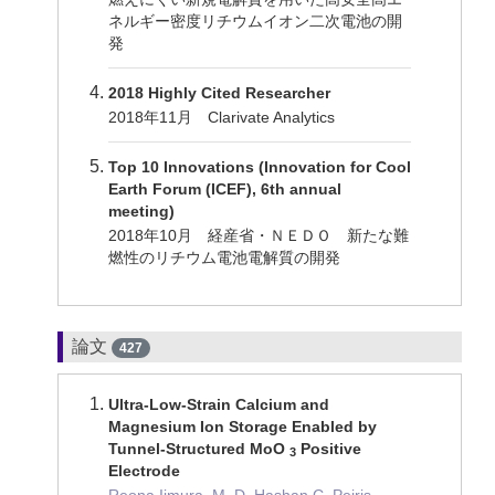
ネルギー密度リチウムイオン二次電池の開
発
2018 Highly Cited Researcher
2018年11月 Clarivate Analytics
Top 10 Innovations (Innovation for Cool
Earth Forum (ICEF), 6th annual
meeting)
2018年10月 経産省・ＮＥＤＯ 新たな難
燃性のリチウム電池電解質の開発
論文
427
Ultra‐Low‐Strain Calcium and
Magnesium Ion Storage Enabled by
Tunnel‐Structured MoO
Positive
3
Electrode
Reona Iimura, M. D. Hashan C. Peiris,