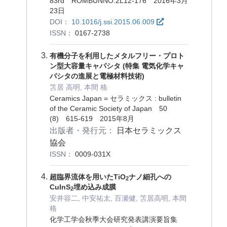
83rd ROMBUNNO.2L12-176 2016年3月
23日
DOI：
10.1016/j.ssi.2015.06.009
ISSN：
0167-2738
有機分子を利用したメタルフリー・プロト
ン型大容量キャパシタ (特集 電気化学キャ
パシタの進展と電極材料技術)
笘居 高明, 本間 格
Ceramics Japan = セラミックス : bulletin
of the Ceramic Society of Japan 50
(8) 615-619 2015年8月
出版者・発行元：
日本セラミックス
協会
ISSN：
0009-031X
超臨界流体を用いたTiO
ナノ細孔への
2
CuInS
埋め込み成膜
2
安井容二, 中安祐太, 百瀬健, 笘居高明, 本間
格
化学工学会秋季大会研究発表講演要旨集