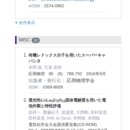
eISSN：
2574-0962
︎全件表示
MISC
12
有機レドックス分子を用いたスーパーキャ
パシタ
本間 格, 笘居 高明
応用物理 85 (9) 788-792 2016年9月
出版者・発行元：
応用物理学会
ISSN：
0369-8009
透光性Li
La
Zr
O
固体電解質を用いた電
7
3
2
12
池作製と特性評価
姿祥一, 齋藤紀子, 渡邉賢, 大西剛, 田村直貴,
田村直貴, KIM Je‐Deok, 本間格, 本間格
電気化学会大会講演要旨集(CD-ROM)