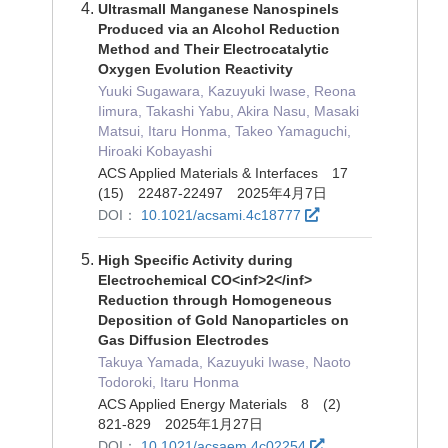
Ultrasmall Manganese Nanospinels
Produced via an Alcohol Reduction
Method and Their Electrocatalytic
Oxygen Evolution Reactivity
Yuuki Sugawara, Kazuyuki Iwase, Reona
Iimura, Takashi Yabu, Akira Nasu, Masaki
Matsui, Itaru Honma, Takeo Yamaguchi,
Hiroaki Kobayashi
ACS Applied Materials & Interfaces 17
(15) 22487-22497 2025年4月7日
DOI：
10.1021/acsami.4c18777
High Specific Activity during
Electrochemical CO<inf>2</inf>
Reduction through Homogeneous
Deposition of Gold Nanoparticles on
Gas Diffusion Electrodes
Takuya Yamada, Kazuyuki Iwase, Naoto
Todoroki, Itaru Honma
ACS Applied Energy Materials 8 (2)
821-829 2025年1月27日
DOI：
10.1021/acsaem.4c02254