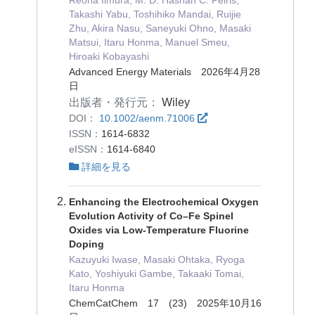
Takashi Yabu, Toshihiko Mandai, Ruijie
Zhu, Akira Nasu, Saneyuki Ohno, Masaki
Matsui, Itaru Honma, Manuel Smeu,
Hiroaki Kobayashi
Advanced Energy Materials 2026年4月28
日
出版者・発行元：
Wiley
DOI：
10.1002/aenm.71006
ISSN：
1614-6832
eISSN：
1614-6840
詳細を見る
Enhancing the Electrochemical Oxygen
Evolution Activity of Co–Fe Spinel
Oxides via Low‐Temperature Fluorine
Doping
Kazuyuki Iwase, Masaki Ohtaka, Ryoga
Kato, Yoshiyuki Gambe, Takaaki Tomai,
Itaru Honma
ChemCatChem 17 (23) 2025年10月16