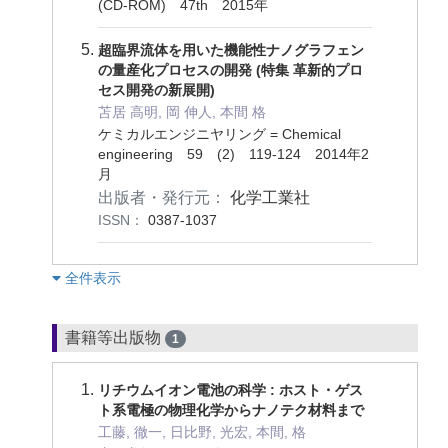
(CD-ROM) 47th 2015年
超臨界流体を用いた機能性ナノグラフェン
の量産化プロセスの開発 (特集 革新的プロ
セス開発の新展開)
苫居 高明, 岡 伸人, 本間 格
ケミカルエンジニヤリング = Chemical
engineering 59 (2) 119-124 2014年2
月
出版者・発行元：
化学工業社
ISSN：
0387-1037
︎全件表示
書籍等出版物
1
リチウムイオン電池の科学 : ホスト・ゲス
ト系電極の物理化学からナノテク材料まで
工藤, 徹一, 日比野, 光宏, 本間, 格