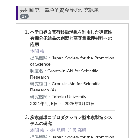
共同研究・競争的資金等の研究課題
17
ヘテロ界面電荷移動現象を利用した導電性
有機分子結晶の創製と高容量電極材料への
応用
本間 格
提供機関：
Japan Society for the Promotion
of Science
制度名：
Grants-in-Aid for Scientific
Research
研究種目：
Grant-in-Aid for Scientific
Research (A)
研究機関：
Tohoku University
2021年4月5日 ～ 2026年3月31日
炭素循環コプロダクション型水素製造シス
テムの研究
本間 格, 小林 弘明, 笘居 高明
提供機関：
Japan Society for the Promotion