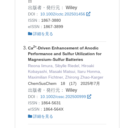
日
出版者・発行元：
Wiley
DOI：
10.1002/cctc.202501456
ISSN：
1867-3880
eISSN：
1867-3899
詳細を見る
2+
Ca
‐Driven Enhancement of Anodic
Performance and Sulfur Utilization for
Magnesium–Sulfur Batteries
Reona Iimura, Sibylle Riedel, Hiroaki
Kobayashi, Masaki Matsui, Itaru Honma,
Maximilian Fichtner, Zhirong Zhao‐Karger
ChemSusChem 18 (17) 2025年7月
出版者・発行元：
Wiley
DOI：
10.1002/cssc.202500999
ISSN：
1864-5631
eISSN：
1864-564X
詳細を見る