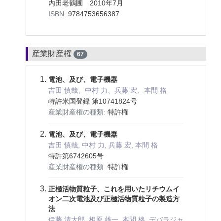
内田老鶴圃 2010年7月
ISBN:
9784753656387
産業財産権
67
電池、及び、電子機器
吉田 慎哉、中村 力、兵藤 宏、本間 格
特許米国登録 第10741824号
産業財産権の種類:
特許権
電池、及び、電子機器
吉田 慎哉, 中村 力, 兵藤 宏, 本間 格
特許第6742605号
産業財産権の種類:
特許権
正極活物質粒子、これを用いたリチウムイ
オン二次電池及び正極活物質粒子の製造方
法
伊藤 清太郎, 相原 雄一, 本間 格, デバラジャ