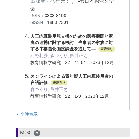
出版者・発行元：
(一社)日本聴覚医学
会
ISSN：
0303-8106
eISSN：
1883-7301
人工内耳装用児支援のための医療機関と家
庭の連携に関する検討―当事者の家族に対
する半構造化面接調査を通して―
査読有り
紺野莉沙, 森つくり, 熊井正之
教育情報学研究 22 41-54 2023年12月
オンラインによる青年期人工内耳装用者の
言語評価
査読有り
森つくり, 熊井正之
教育情報学研究 22 1-9 2023年12月
︎全件表示
MISC
5