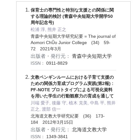
保育士の専門性と特別な支援との関係に関
する理論的検討 (青森中央短期大学開学50
周年記念号)
松浦 淳, 熊井 正之
青森中央短期大学研究紀要 = The journal of
Aomori ChŨo Junior College (34) 59-
72 2021年3月
出版者・発行元：
青森中央短期大学
ISSN：
0911-8829
文教ペンギンルームにおける子育て支援の
ための関係力育成プログラム実践(第2報) :
PF-NOTE プロトタイプによる可視化資料
を用いた学生の行動観察力の育成を通して
川端 愛子, 後藤 守, 植木 克美, 中島 平, 熊井
正之, 渡部 信一
北海道文教大学研究紀要 (36) 173-
184 2012年3月15日
出版者・発行元：
北海道文教大学
ISSN：
1349-3841