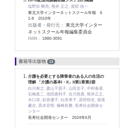
塩野目 剛亮, 熊井 正之, 渡部 信一
東北大学インターネットスクール年報 6
1-8 2010年
出版者・発行元：
東北大学インター
ネットスクール年報編集委員会
ISSN：
1880-3091
書籍等出版物
13
介護を必要とする障害者のある人の生活の
理解 「介護の基本I・II」II第1章第2節
白川泰之, 森山千賀子, 山田圭子, 中村春基,
石橋真二, 池田惠利子, 吉川悠貴, 熊井正之,
水口崇, 杉原優子, 白井孝子, 原田悟史, 柴尾
慶次, 髙木宏明, 篠崎良勝, 長寿社会開発セ
ンター
長寿社会開発センター 2024年6月