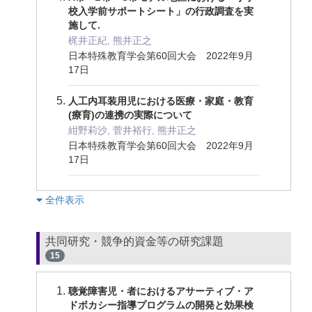
校入学前サポートシート」の行政調査を実
施して.
梶井正紀, 熊井正之
日本特殊教育学会第60回大会 2022年9月
17日
人工内耳装用児における医療・家庭・教育
(療育)の連携の実際について
紺野莉沙, 菅井裕行, 熊井正之
日本特殊教育学会第60回大会 2022年9月
17日
︎全件表示
共同研究・競争的資金等の研究課題
15
聴覚障害児・者におけるアサーティブ・ア
ドボカシー指導プログラムの開発と効果検