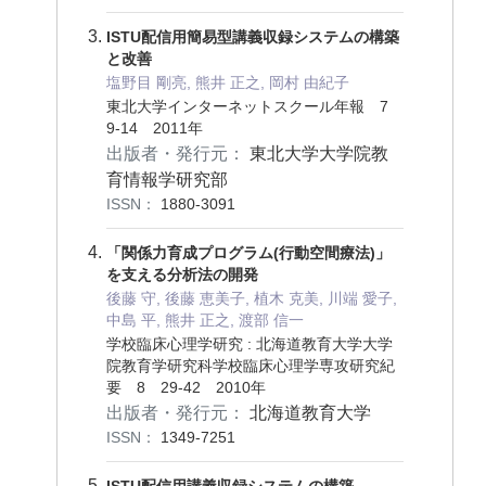
ISTU配信用簡易型講義収録システムの構築
と改善
塩野目 剛亮, 熊井 正之, 岡村 由紀子
東北大学インターネットスクール年報 7
9-14 2011年
出版者・発行元：
東北大学大学院教
育情報学研究部
ISSN：
1880-3091
「関係力育成プログラム(行動空間療法)」
を支える分析法の開発
後藤 守, 後藤 恵美子, 植木 克美, 川端 愛子,
中島 平, 熊井 正之, 渡部 信一
学校臨床心理学研究 : 北海道教育大学大学
院教育学研究科学校臨床心理学専攻研究紀
要 8 29-42 2010年
出版者・発行元：
北海道教育大学
ISSN：
1349-7251
ISTU配信用講義収録システムの構築