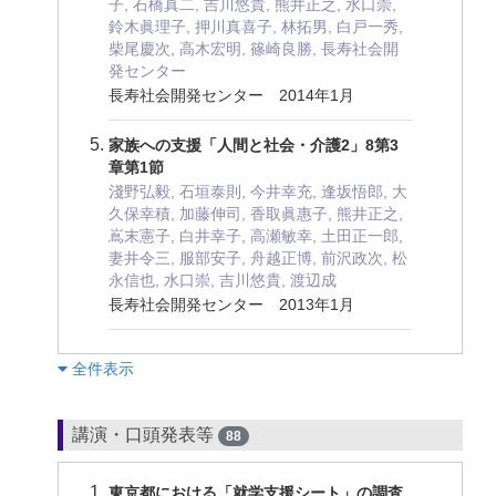
子, 石橋真二, 吉川悠貴, 熊井正之, 水口崇,
鈴木眞理子, 押川真喜子, 林拓男, 白戸一秀,
柴尾慶次, 高木宏明, 篠崎良勝, 長寿社会開
発センター
長寿社会開発センター 2014年1月
家族への支援「人間と社会・介護2」8第3
章第1節
淺野弘毅, 石垣泰則, 今井幸充, 逢坂悟郎, 大
久保幸積, 加藤伸司, 香取眞惠子, 熊井正之,
嶌末憲子, 白井幸子, 高瀬敏幸, 土田正一郎,
妻井令三, 服部安子, 舟越正博, 前沢政次, 松
永信也, 水口崇, 吉川悠貴, 渡辺成
長寿社会開発センター 2013年1月
︎全件表示
講演・口頭発表等
88
東京都における「就学支援シート」の調査