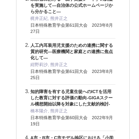
を実施して―自治体の公式ホームページか
ら分かること―
梶井正紀, 熊井正之
日本特殊教育学会第61回大会 2023年8月
27日
人工内耳装用児支援のための連携に関する
質的研究―医療機関と家庭との連携に焦点
化して―
紺野莉沙, 熊井正之
日本特殊教育学会第61回大会 2023年8月
25日
知的障害を有する児童生徒へのICTを活用
した教育に対する評価の動向-GIGAスクー
ル構想開始以降を対象にした文献的検討-
橋本陽介, 熊井正之
日本特殊教育学会第60回大会 2022年9月
19日
A市・B市・C市モデル地区における「小学