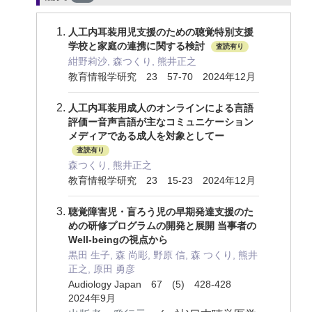
人工内耳装用児支援のための聴覚特別支援
学校と家庭の連携に関する検討
査読有り
紺野莉沙, 森つくり, 熊井正之
教育情報学研究 23 57-70 2024年12月
人工内耳装用成人のオンラインによる言語
評価ー音声言語が主なコミュニケーション
メディアである成人を対象としてー
査読有り
森つくり, 熊井正之
教育情報学研究 23 15-23 2024年12月
聴覚障害児・盲ろう児の早期発達支援のた
めの研修プログラムの開発と展開 当事者の
Well-beingの視点から
黒田 生子, 森 尚彫, 野原 信, 森 つくり, 熊井
正之, 原田 勇彦
Audiology Japan 67 (5) 428-428
2024年9月