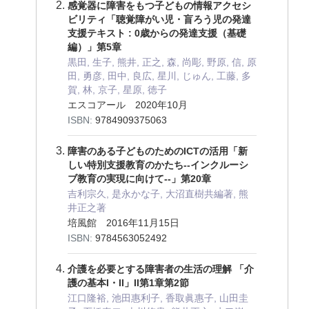
感覚器に障害をもつ子どもの情報アクセシ
ビリティ「聴覚障がい児・盲ろう児の発達
支援テキスト : 0歳からの発達支援（基礎
編）」第5章
黒田, 生子, 熊井, 正之, 森, 尚彫, 野原, 信, 原
田, 勇彦, 田中, 良広, 星川, じゅん, 工藤, 多
賀, 林, 京子, 星原, 徳子
エスコアール 2020年10月
ISBN:
9784909375063
障害のある子どものためのICTの活用「新
しい特別支援教育のかたち--インクルーシ
ブ教育の実現に向けて--」第20章
吉利宗久, 是永かな子, 大沼直樹共編著, 熊
井正之著
培風館 2016年11月15日
ISBN:
9784563052492
介護を必要とする障害者の生活の理解 「介
護の基本I・II」II第1章第2節
江口隆裕, 池田惠利子, 香取眞惠子, 山田圭