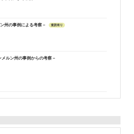
ゲン州の事例による考察－
査読有り
ンメルン州の事例からの考察－