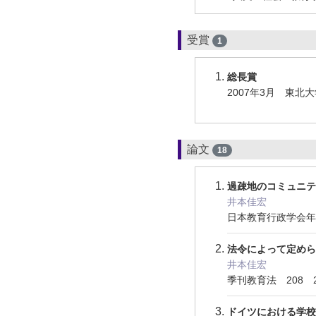
受賞
1
総長賞
2007年3月 東北
論文
18
過疎地のコミュニ
井本佳宏
日本教育行政学会年報 
法令によって定め
井本佳宏
季刊教育法 208 28
ドイツにおける学校