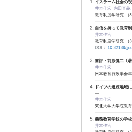
イスラーム社会の
井本佳宏, 内田直義,
教育制度学研究 (32)
自信を持って教育
井本佳宏
教育制度学研究 (31)
DOI：
10.32139/jj
書評・前原健二〔
井本佳宏
日本教育行政学会年報 
ドイツの過疎地域に
―
井本佳宏
東北大学大学院教育学研
義務教育学校の学
井本佳宏
教育制度学研究 (28)