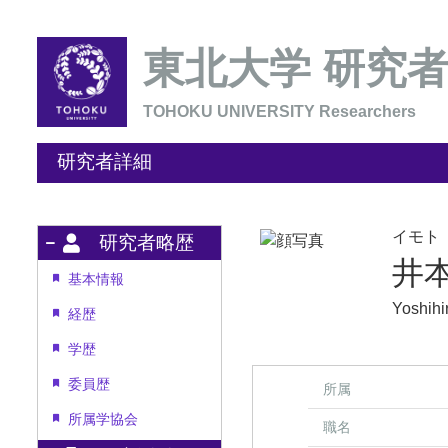
東北大学 研究
TOHOKU UNIVERSITY Researchers
研究者詳細
イモト
研究者略歴
井
基本情報
Yoshihi
経歴
学歴
委員歴
所属
所属学協会
職名