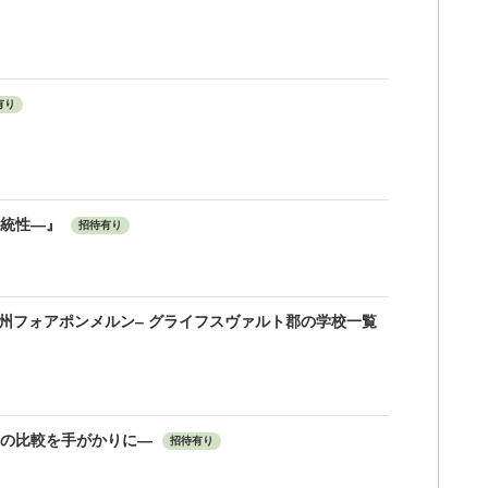
有り
正統性—』
招待有り
州フォアポンメルン‒ グライフスヴァルト郡の学校一覧
との比較を手がかりに―
招待有り