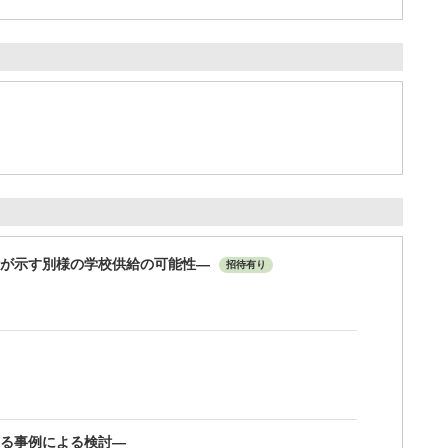
例が示す別様の学校供給の可能性―
招待有り
る事例による検討―