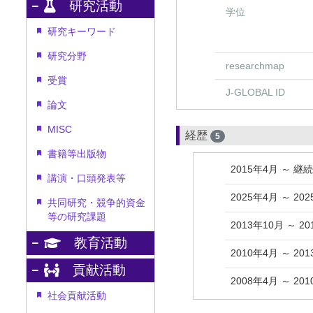
研究活動
学位
研究キーワード
研究分野
researchmap
受賞
J-GLOBAL ID
論文
MISC
経歴
5
書籍等出版物
2015年4月 ～ 継
講演・口頭発表等
2025年4月 ～ 20
共同研究・競争的資金
等の研究課題
2013年10月 ～ 2
教育活動
2010年4月 ～ 20
貢献活動
2008年4月 ～ 20
社会貢献活動