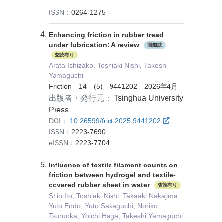
ISSN：
0264-1275
Enhancing friction in rubber tread
under lubrication: A review
国際誌
査読有り
Arata Ishizako, Toshiaki Nishi, Takeshi
Yamaguchi
Friction 14 (5) 9441202 2026年4月
出版者・発行元：
Tsinghua University
Press
DOI：
10.26599/frict.2025.9441202
ISSN：
2223-7690
eISSN：
2223-7704
Influence of textile filament counts on
friction between hydrogel and textile-
covered rubber sheet in water
査読有り
Shin Ito, Toshiaki Nishi, Takaaki Nakajima,
Yuto Endo, Yuto Sakaguchi, Noriko
Tsuruoka, Yoichi Haga, Takeshi Yamaguchi