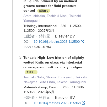
in liquids induced by an inclined
groove texture for fluid pressure
control
査読有り
Arata Ishizako, Toshiaki Nishi, Takeshi
Yamaguchi
Tribology International 226 112500-
112500 2027年2月
出版者・発行元：
Elsevier BV
DOI：
10.1016/j.triboint.2026.112500
ISSN：
0301-679X
Tunable High–Low friction of slightly
wetted Knits on glass via interfacial
coverage and bulk capillary bridges
査読有り
Toshiaki Nishi, Shoma Kobayashi, Takaaki
Nakajima, Yuto Endo, Takeshi Yamaguchi
Materials &amp; Design 265 115968-
115968 2026年5月
出版者・発行元：
Elsevier BV
DOI：
10.1016/j.matdes.2026.115968