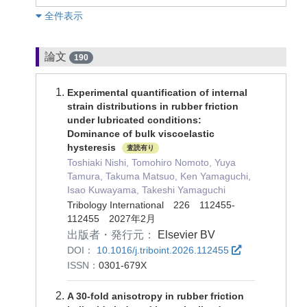
︎全件表示
論文
190
Experimental quantification of internal
strain distributions in rubber friction
under lubricated conditions:
Dominance of bulk viscoelastic
hysteresis
査読有り
Toshiaki Nishi, Tomohiro Nomoto, Yuya
Tamura, Takuma Matsuo, Ken Yamaguchi,
Isao Kuwayama, Takeshi Yamaguchi
Tribology International 226 112455-
112455 2027年2月
出版者・発行元：
Elsevier BV
DOI：
10.1016/j.triboint.2026.112455
ISSN：
0301-679X
A 30-fold anisotropy in rubber friction