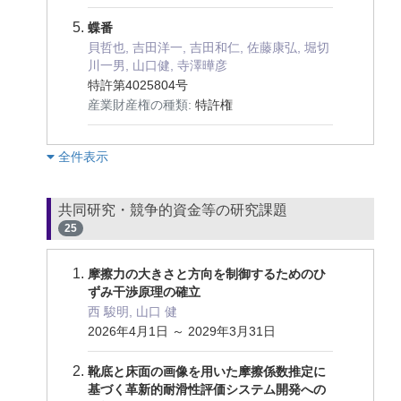
蝶番
貝哲也, 吉田洋一, 吉田和仁, 佐藤康弘, 堀切
川一男, 山口健, 寺澤曄彦
特許第4025804号
産業財産権の種類:
特許権
︎全件表示
共同研究・競争的資金等の研究課題
25
摩擦力の大きさと方向を制御するためのひ
ずみ干渉原理の確立
西 駿明, 山口 健
2026年4月1日 ～ 2029年3月31日
靴底と床面の画像を用いた摩擦係数推定に
基づく革新的耐滑性評価システム開発への