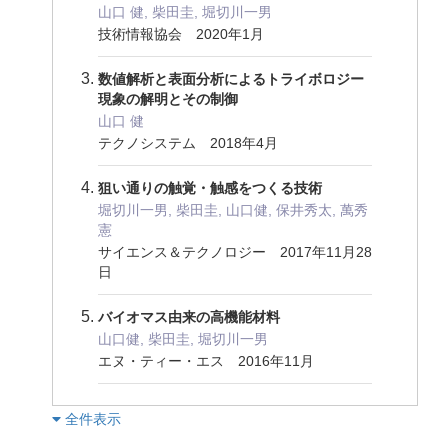
山口 健, 柴田圭, 堀切川一男
技術情報協会 2020年1月
数値解析と表面分析によるトライボロジー
現象の解明とその制御
山口 健
テクノシステム 2018年4月
狙い通りの触覚・触感をつくる技術
堀切川一男, 柴田圭, 山口健, 保井秀太, 萬秀
憲
サイエンス＆テクノロジー 2017年11月28
日
バイオマス由来の高機能材料
山口健, 柴田圭, 堀切川一男
エヌ・ティー・エス 2016年11月
︎全件表示