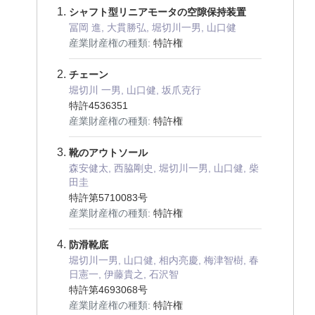
シャフト型リニアモータの空隙保持装置
冨岡 進, 大貫勝弘, 堀切川一男, 山口健
産業財産権の種類:
特許権
チェーン
堀切川 一男, 山口健, 坂爪克行
特許4536351
産業財産権の種類:
特許権
靴のアウトソール
森安健太, 西脇剛史, 堀切川一男, 山口健, 柴
田圭
特許第5710083号
産業財産権の種類:
特許権
防滑靴底
堀切川一男, 山口健, 相内亮慶, 梅津智樹, 春
日憲一, 伊藤貴之, 石沢智
特許第4693068号
産業財産権の種類:
特許権