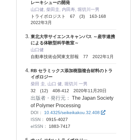
レーキシューの開発
山口健, 柴田圭, 内田寿, 堀切川一男
トライボロジスト 67 (3) 163-168
2022年3月
東北大学サイエンスキャンパス ～産学連携
による体験型科学教室～
山口健
自動車技術会関東支部報 77 2022年1月
RB セラミックス添加樹脂複合材料のトラ
イボロジー
柴田 圭, 山口 健, 堀切川 一男
32 (12) 408-412 2020年11月20日
出版者・発行元：
The Japan Society
of Polymer Processing
DOI：
10.4325/seikeikakou.32.408
ISSN：
0915-4027
eISSN：
1883-7417