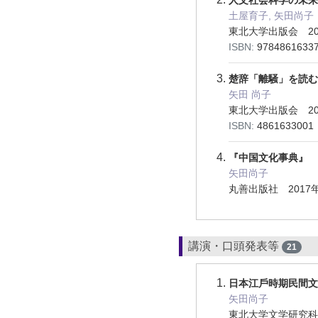
土屋育子, 矢田尚子
東北大学出版会 20
ISBN:
9784861633
楚辞「離騒」を読む
矢田 尚子
東北大学出版会 20
ISBN:
4861633001
『中国文化事典』
矢田尚子
丸善出版社 2017
講演・口頭発表等
21
日本江戶時期民間文
矢田尚子
東北大学文学研究科