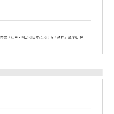
究報告書『江戸・明治期日本における『楚辞』諸注釈 解