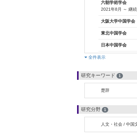
六朝学術学会
2021年8月 ～ 継
大阪大学中国学会
東北中国学会
日本中国学会
︎全件表示
研究キーワード
1
楚辞
研究分野
1
人文・社会 / 中国文