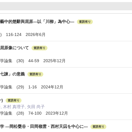
文藝中的楚辭與屈原—以「川柳」為中心—
査読有り
 116-124 2026年6月
の屈原像について
査読有り
集 (30) 44-59 2025年12月
「七諫」の意義
査読有り
集 (29) 1-16 2024年12月
一)
査読有り
, 木村 真理子, 矢田 尚子
集 (28) 74-100 2023年12月
学 ―岡松甕谷・田岡嶺雲・西村天囚を中心に―
査読有り