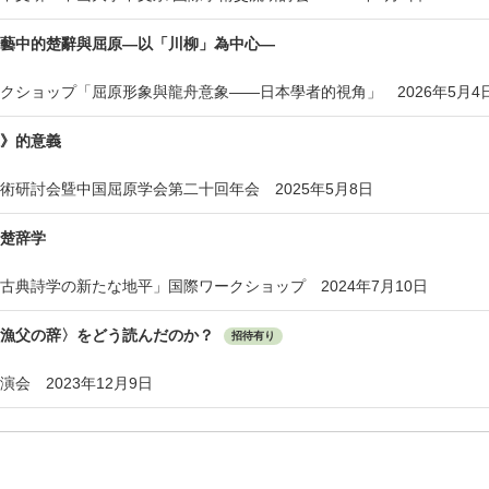
藝中的楚辭與屈原—以「川柳」為中心—
クショップ「屈原形象與龍舟意象——日本學者的視角」 2026年5月4
》的意義
術研討会曁中国屈原学会第二十回年会 2025年5月8日
楚辞学
古典詩学の新たな地平」国際ワークショップ 2024年7月10日
〈漁父の辞〉をどう読んだのか？
招待有り
会 2023年12月9日