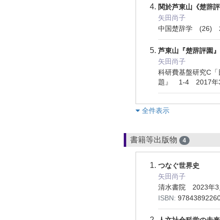
関於芦東山《楚辞評
矢田尚子
中国楚辞学 (26) 2
芦東山『楚辞評園』
矢田尚子
科研費基盤研究C「
題』 1-4 2017年
︎全件表示
書籍等出版物
4
つなぐ世界史
矢田尚子
清水書院 2023年
ISBN:
9784389226
人文社会科学の未来