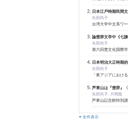
日本江戶時期民間文
矢田尚子
台湾大学中文系ワー
論楚辞文学中《七諫
矢田尚子
第六回楚文化国際学
日本明治大正時期的
矢田尚子
「東アジアにおける
芦東山は『楚辞』
矢田尚子, 片岡龍
芦東山記念館特別講演
︎全件表示