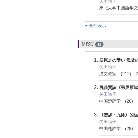
矢田尚子
東北大学中国語学文学論
︎全件表示
MISC
11
屈原之の憂い 漁父
矢田尚子
漢文教室 (212) 2
再読賈誼《弔屈原賦
矢田尚子
中国楚辞学 (28) 3
《楚辞・九怀》的远
矢田尚子
中国楚辞学 (29) 1