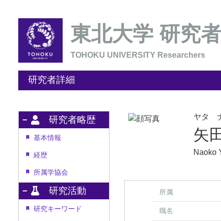
東北大学 研究
TOHOKU UNIVERSITY Researchers
研究者詳細
ヤタ 
研究者略歴
矢
基本情報
Naoko 
経歴
所属学協会
研究活動
所属
研究キーワード
職名