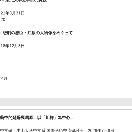
21年3月31日
720
: 悲劇の忠臣・屈原の人物像をめぐって
18年12月3日
年4月
藝中的楚辭與屈原—以「川柳」為中心—
中文研―中山大学中文系 国際学術交流研討会 2026年7月6日