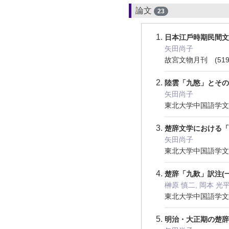
論文
23
日本江戶時期民間
矢田尚子
故宮文物月刊 (519)
陸雲「九愍」とそ
矢田尚子
東北大学中国語学文学論
楚辞文学における
矢田尚子
東北大学中国語学文学論
楚辞「九歎」訳注(
榊原 慎二, 岡本 光平
東北大学中国語学文学論
明治・大正期の楚辞