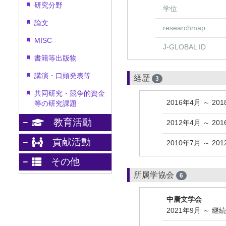
研究分野
学位
論文
researchmap
MISC
J-GLOBAL ID
書籍等出版物
講演・口頭発表等
経歴
3
共同研究・競争的資金
2016年4月 ～ 20
等の研究課題
教育活動
2012年4月 ～ 20
貢献活動
2010年7月 ～ 20
その他
所属学協会
6
中唐文学会
2021年9月 ～ 継