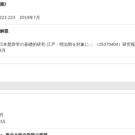
園》
22-223 2019年7月
解題
日本楚辞学の基礎的研究-江戸・明治期を対象に-」（25370404）研
3月
3月
015
へ 東北大学文学部の実践