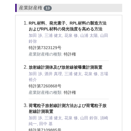
産業財産権
13
RPL材料、発光素子、RPL材料の製造方法
およびRPL材料の発光強度を高める方法
加田 渉, 三浦 健太, 花泉 修, 山浦 太陽, 山田
鈴弥
特許第7323129号
産業財産権の種類:
特許権
放射線計測体及び放射線被曝量計測装置
加田 渉, 酒井 真理, 三浦 健太, 花泉 修, 古場
裕介
特許第7260868号
産業財産権の種類:
特許権
荷電粒子放射線計測方法および荷電粒子放
射線計測装置
加田 渉, 三浦 健太, 花泉 修, 山田 鈴弥, 須崎
純一, 田中 基
特許第7109885号