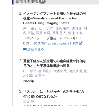
書籍等出版物
12
イメージングプレートを用いた粒子線の可
視化—Visualization of Particle Ion
Beams Using Imaging Plates
津田 路子, 山口 充孝, 佐鳥 凌太, 加田 渉, 神
谷 富裕, 酒井 真理, 長尾 悠人, 河地 有木
日本アイソトープ協会 2022年7月15日
DOI：
10.3769/radioisotopes.71.109
詳細を見る
重粒子線がん治療場での臨床線量の評価を
目的とした半導体線量計の開発
山口皐平, 柳澤理央, 大木佑哉, 酒井真理, 松
村彰彦, 加田渉
2022年
「スマホ」は「ちびっ子」の科学を覗(の
ぞ)く眼(め)になれるか
加田 渉