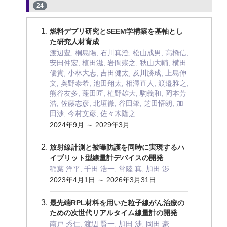
24
燃料デブリ研究とSEEM学構築を基軸とし
た研究人材育成
渡辺豊, 桐島陽, 石川真澄, 松山成男, 高橋信,
安田仲宏, 植田滋, 岩間崇之, 秋山大輔, 横田
優貴, 小林大志, 吉田健太, 及川勝成, 上島伸
文, 奥野泰希, 池田翔太, 相澤直人, 渡邉雅之,
熊谷友多, 蓬田匠, 植野雄大, 駒義和, 岡本芳
浩, 佐藤志彦, 北垣徹, 谷田肇, 芝田悟朗, 加
田渉, 今村文彦, 佐々木隆之
2024年9月 ～ 2029年3月
放射線計測と被曝防護を同時に実現するハ
イブリット型線量計デバイスの開発
稲葉 洋平, 千田 浩一, 常陸 真, 加田 渉
2023年4月1日 ～ 2026年3月31日
最先端RPL材料を用いた粒子線がん治療の
ための次世代リアルタイム線量計の開発
南戸 秀仁, 渡辺 賢一, 加田 渉, 岡田 豪