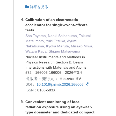
詳細を見る
Calibration of an electrostatic
accelerator for single-event-effects
tests
Sho Toyama, Naoki Shibanuma, Takumi
Matsumoto, Yuki Otsuka, Ayumi
Nakatsuma, Kyoka Maruta, Misako Miwa,
Wataru Kada, Shigeo Matsuyama
Nuclear Instruments and Methods in
Physics Research Section B: Beam
Interactions with Materials and Atoms
572 166006-166006 2026年3月
出版者・発行元：
Elsevier BV
DOI：
10.1016/j.nimb.2026.166006
ISSN：
0168-583X
Convenient monitoring of local
radiation exposure using an eyewear-
type dosimeter and dedicated compact