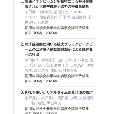
集束イオンビーム分析技術による時分割捕
集された大気中微粒子試料の特徴量解析
加田渉, 臼井洸貴, 菊池涼太, ZHANG
Jinshan, 熊谷貴美代, 田子博, 佐藤隆博, 石
井保行, 花泉修
応用物理学会春季学術講演会講演予稿集
(CD-ROM) 2023年
粒子線治療に用いる拡大ブラッグピークビ
ームの二次電子制動放射測定による飛程変
化の検出
津田路子, 津田路子, 山口充孝, 矢部卓也, 豊
川秀訓, 豊川秀訓, 酒井真理, 長尾悠人, 河地
有木, 渡部浩司, 加田渉, 神谷富裕
応用物理学会春季学術講演会講演予稿集
(CD-ROM) 2023年
RPLを用いたリアルタイム線量計測の検討
南戸秀仁, 南戸秀仁, 岡田豪, 加田渉, 渡辺賢
一, 小口靖弘, 黒堀利夫
応用物理学会春季学術講演会講演予稿集
(CD-ROM) 2023年