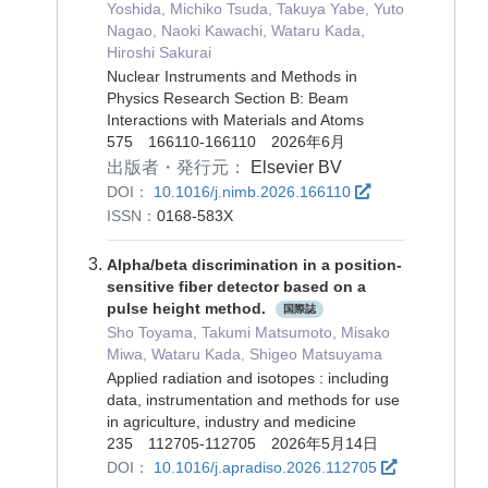
Yoshida, Michiko Tsuda, Takuya Yabe, Yuto
Nagao, Naoki Kawachi, Wataru Kada,
Hiroshi Sakurai
Nuclear Instruments and Methods in
Physics Research Section B: Beam
Interactions with Materials and Atoms
575 166110-166110 2026年6月
出版者・発行元：
Elsevier BV
DOI：
10.1016/j.nimb.2026.166110
ISSN：
0168-583X
Alpha/beta discrimination in a position-
sensitive fiber detector based on a
pulse height method.
国際誌
Sho Toyama, Takumi Matsumoto, Misako
Miwa, Wataru Kada, Shigeo Matsuyama
Applied radiation and isotopes : including
data, instrumentation and methods for use
in agriculture, industry and medicine
235 112705-112705 2026年5月14日
DOI：
10.1016/j.apradiso.2026.112705