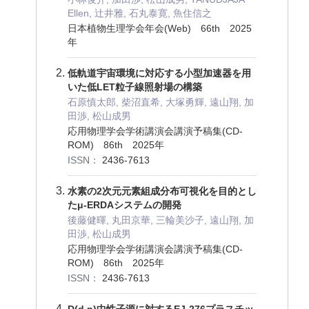
Ellen, 辻井雅, 石丸泰寛, 魚住信之
日本植物生理学会年会(Web) 66th 2025
年
低軌道宇宙環境に対応する小型加速器を用
いた低LET粒子線照射場の構築
石原慎太郎, 柴沼直希, 大塚勇輝, 遠山翔, 加
田渉, 松山成男
応用物理学会学術講演会講演予稿集(CD-
ROM) 86th 2025年
ISSN：
2436-7613
水素の2次元元素組成分布可視化を目的とし
たμ-ERDAシステムの開発
後藤健暉, 丸田京華, 三輪美沙子, 遠山翔, 加
田渉, 松山成男
応用物理学会学術講演会講演予稿集(CD-
ROM) 86th 2025年
ISSN：
2436-7613
D(d,n)中性子源に対するEJ-276プラスチッ