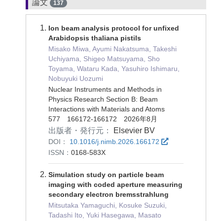
論文
137
Ion beam analysis protocol for unfixed
Arabidopsis thaliana pistils
Misako Miwa, Ayumi Nakatsuma, Takeshi
Uchiyama, Shigeo Matsuyama, Sho
Toyama, Wataru Kada, Yasuhiro Ishimaru,
Nobuyuki Uozumi
Nuclear Instruments and Methods in
Physics Research Section B: Beam
Interactions with Materials and Atoms
577 166172-166172 2026年8月
出版者・発行元：
Elsevier BV
DOI：
10.1016/j.nimb.2026.166172
ISSN：
0168-583X
Simulation study on particle beam
imaging with coded aperture measuring
secondary electron bremsstrahlung
Mitsutaka Yamaguchi, Kosuke Suzuki,
Tadashi Ito, Yuki Hasegawa, Masato