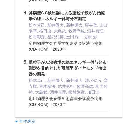
薄膜型SiC検出器による重粒子線がん治療
場の線エネルギー付与分布測定
松本卓己, 新井優大, 新井優大, 窪寺敬, 山口
皐平, 横田凌, 大島武, 牧野高紘, 酒井真理,
松村彰彦, 星乃紀博, 土田秀一, 加田渉
応用物理学会春季学術講演会講演予稿集
(CD-ROM) 2023年
重粒子がん治療場の線エネルギー付与分布
測定を目的とした薄膜型ダイヤモンド検出
器の開発
松本卓己, 新井優大, 新井優大, 清水省后, 窪
寺敬, 青木勝海, 武井秀行, 牧野高紘, 米内俊
祐, 大島武, 酒井真理, 松村彰彦, 加田渉
応用物理学会春季学術講演会講演予稿集
(CD-ROM) 2023年
︎全件表示