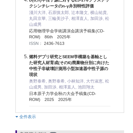
クシンチレータのn-γ弁別特性評価
淺川大洋, 石原慎太郎, 辻本隆文, 横山祐貴,
丸田京華, 三輪美沙子, 相澤直人, 加田渉, 松
山成男
応用物理学会学術講演会講演予稿集(CD-
ROM) 86th 2025年
ISSN：
2436-7613
燃料デブリ研究とSEEM学構築を基軸とし
た研究人材育成(その6)廃棄物分別に向けた
中性子非破壊計測用小型加速器中性子源の
現状
奥野泰希, 奥野泰希, 小林知洋, 大竹淑恵, 松
山成男, 加田渉, 相澤直人, 池田翔太
日本原子力学会秋の大会予稿集(CD-
ROM) 2025 2025年
︎全件表示