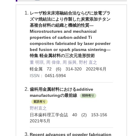
レーザ粉末床溶融結合法ならびに放電プラ
ズマ焼結法により作製した炭素添加チタン
基複合材料の組織と機械的性質—
Microstructures and mechanical
properties of carbon-added Ti
composites fabricated by laser powder
bed fusion or spark plasma sintering—
特集 軽金属材料の三次元造形技術
董 明琪, 周 偉偉, 周 振興, 野村 直之
軽金属 72 (6) 314-320 2022年6月
ISSN：
0451-5994
歯科用金属材料におけるadditive
manufacturingの最前線
招待有り
査読有り
野村直之
日本歯科理工学会誌 40 (2) 153-156
2021年5月
Recent advances of powder fabrication