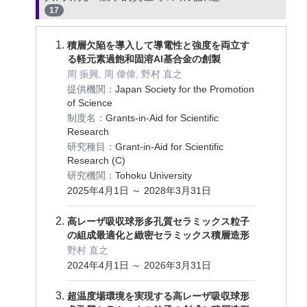
17
積層欠陥を導入して導電性と強度を両立す
る軽元素過飽和固溶Al基合金の創製
周 振興, 周 偉偉, 野村 直之
提供機関：
Japan Society for the Promotion
of Science
制度名：
Grants-in-Aid for Scientific
Research
研究種目：
Grant-in-Aid for Scientific
Research (C)
研究機関：
Tohoku University
2025年4月1日 ～ 2028年3月31日
高レーザ吸収球形多孔質セラミックス粒子
の組成最適化と緻密セラミックス積層造形
野村 直之
2024年4月1日 ～ 2026年3月31日
超温度場環境を実現する高レーザ吸収球形