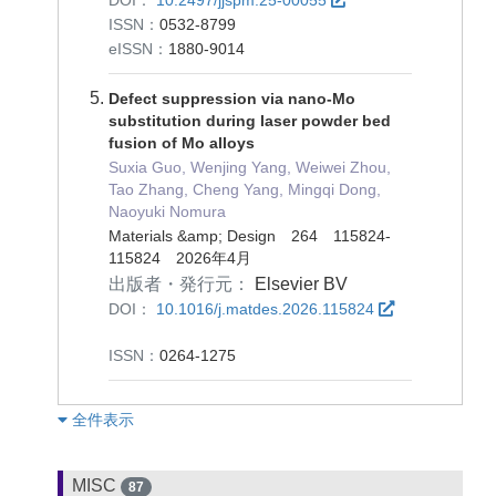
ISSN：
0532-8799
eISSN：
1880-9014
Defect suppression via nano-Mo
substitution during laser powder bed
fusion of Mo alloys
Suxia Guo, Wenjing Yang, Weiwei Zhou,
Tao Zhang, Cheng Yang, Mingqi Dong,
Naoyuki Nomura
Materials &amp; Design 264 115824-
115824 2026年4月
出版者・発行元：
Elsevier BV
DOI：
10.1016/j.matdes.2026.115824
ISSN：
0264-1275
︎全件表示
MISC
87