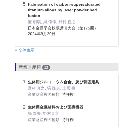
Fabrication of carbon-supersaturated
titanium alloys by laser powder bed
fusion
董 明琪, 周 偉偉, 野村 直之
日本金属学会秋期講演大会（第175回）
2024年9月20日
︎全件表示
産業財産権
12
生体用ジルコニウム合金、及び骨固定具
野村 直之, 塙 隆夫, 土居 壽
産業財産権の種類:
特許権
生体用金属材料および医療機器
塙 隆夫, 野村直之
産業財産権の種類:
特許権