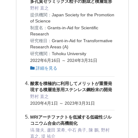
多孔質セラミックス粒子の創成と積層造形
野村 直之
提供機関：
Japan Society for the Promotion
of Science
制度名：
Grants-in-Aid for Scientific
Research
研究種目：
Grant-in-Aid for Transformative
Research Areas (A)
研究機関：
Tohoku University
2022年6月16日 ～ 2024年3月31日
詳細を見る
酸素を積極的に利用してメリットが重畳発
現する積層造形用ステンレス鋼粉末の開発
野村 直之
2020年4月1日 ～ 2023年3月31日
MRIアーチファクトを低減する低磁性ジル
コニウム合金の高機能化
塙 隆夫, 蘆田 茉希, 中石 典子, 陳 鵬, 野村
直之, 堤 祐介