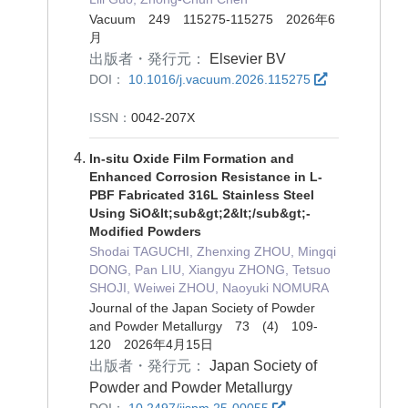
Vacuum 249 115275-115275 2026年6
月
出版者・発行元：
Elsevier BV
DOI：
10.1016/j.vacuum.2026.115275
ISSN：
0042-207X
In-situ Oxide Film Formation and
Enhanced Corrosion Resistance in L-
PBF Fabricated 316L Stainless Steel
Using SiO&lt;sub&gt;2&lt;/sub&gt;-
Modified Powders
Shodai TAGUCHI, Zhenxing ZHOU, Mingqi
DONG, Pan LIU, Xiangyu ZHONG, Tetsuo
SHOJI, Weiwei ZHOU, Naoyuki NOMURA
Journal of the Japan Society of Powder
and Powder Metallurgy 73 (4) 109-
120 2026年4月15日
出版者・発行元：
Japan Society of
Powder and Powder Metallurgy
DOI：
10.2497/jjspm.25-00055