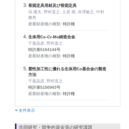
骨固定具用材及び骨固定具
塙 隆夫, 野村直之, 土居 壽, 赤澤敏之, 中村
勝男
産業財産権の種類:
特許権
生体用Co-Cr-Mo鋳造合金
千葉晶彦, 野村直之
特許第5164144号
産業財産権の種類:
特許権
塑性加工性に優れる生体用Co基合金の製造
方法
千葉晶彦, 野村直之
特許第5156943号
産業財産権の種類:
特許権
︎全件表示
共同研究・競争的資金等の研究課題