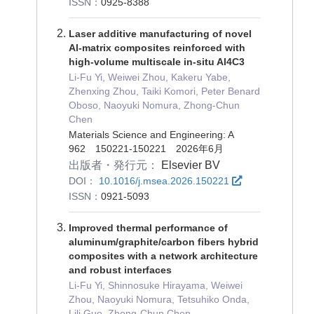
ISSN：
0925-8388
Laser additive manufacturing of novel
Al-matrix composites reinforced with
high-volume multiscale in-situ Al4C3
Li-Fu Yi, Weiwei Zhou, Kakeru Yabe,
Zhenxing Zhou, Taiki Komori, Peter Benard
Oboso, Naoyuki Nomura, Zhong-Chun
Chen
Materials Science and Engineering: A
962 150221-150221 2026年6月
出版者・発行元：
Elsevier BV
DOI：
10.1016/j.msea.2026.150221
ISSN：
0921-5093
Improved thermal performance of
aluminum/graphite/carbon fibers hybrid
composites with a network architecture
and robust interfaces
Li-Fu Yi, Shinnosuke Hirayama, Weiwei
Zhou, Naoyuki Nomura, Tetsuhiko Onda,
Lili Guo, Zhong-Chun Chen