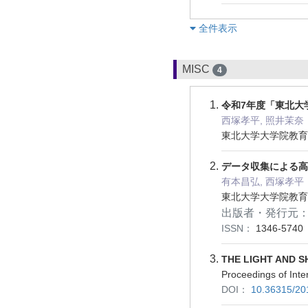
︎全件表示
MISC
4
令和7年度「東北大
西塚孝平, 照井茉奈
東北大学大学院教育学
データ収集による高
有本昌弘, 西塚孝平
東北大学大学院教育学研
出版者・発行元
ISSN：
1346-5740
THE LIGHT AND 
Proceedings of In
DOI：
10.36315/2