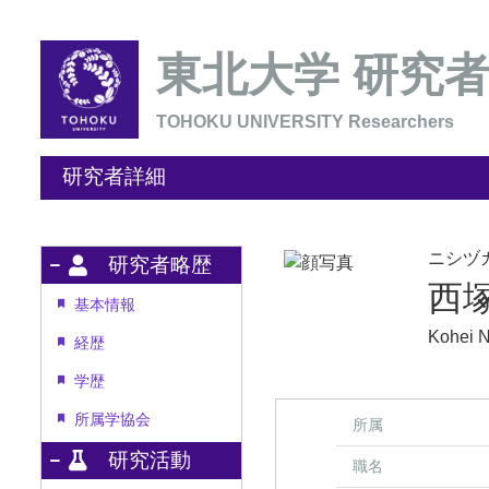
東北大学 研究
TOHOKU UNIVERSITY Researchers
研究者詳細
ニシヅ
研究者略歴
西
基本情報
Kohei N
経歴
学歴
所属学協会
所属
研究活動
職名