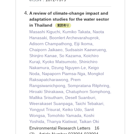
A review of climate-change impact and
adaptation studies for the water sector
in Thailand
査読有り
Masashi Kiguchi, Kumiko Takata, Naota
Hanasaki, Boonlert Archevarahuprok,
Adisorn Champathong, Eiji Ikoma,
Chaiporn Jaikaeo, Sudsaisin Kaewrueng,
Shinjiro Kanae, So Kazama, Koichiro
Kuraji, Kyoko Matsumoto, Shinichiro
Nakamura, Dzung Nguyen-Le, Keigo
Noda, Napaporn Piamsa-Nga, Mongkol
Raksapatcharawong, Prem
Rangsiwanichpong, Sompratana Ritphring,
Hiroaki Shirakawa, Chatuphorn Somphong,
Mallika Srisutham, Desell Suanburi,
Weerakaset Suanpaga, Taichi Tebakari,
Yongyut Trisurat, Keiko Udo, Sanit
Wongsa, Tomohito Yamada, Koshi
Yoshida, Thanya Kiatiwat, Taikan Oki
Environmental Research Letters 16
(2) Article Number 023004-023004