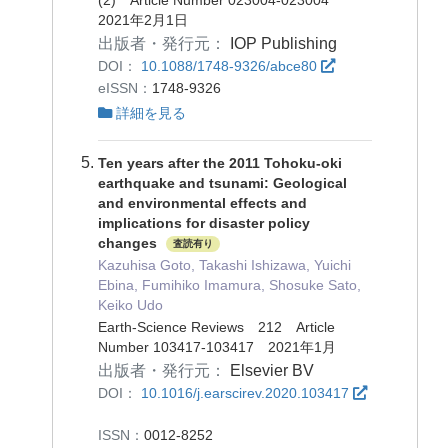
2021年2月1日
出版者・発行元：
IOP Publishing
DOI：
10.1088/1748-9326/abce80
eISSN：
1748-9326
詳細を見る
Ten years after the 2011 Tohoku-oki
earthquake and tsunami: Geological
and environmental effects and
implications for disaster policy
changes
査読有り
Kazuhisa Goto, Takashi Ishizawa, Yuichi
Ebina, Fumihiko Imamura, Shosuke Sato,
Keiko Udo
Earth-Science Reviews 212 Article
Number 103417-103417 2021年1月
出版者・発行元：
Elsevier BV
DOI：
10.1016/j.earscirev.2020.103417
ISSN：
0012-8252