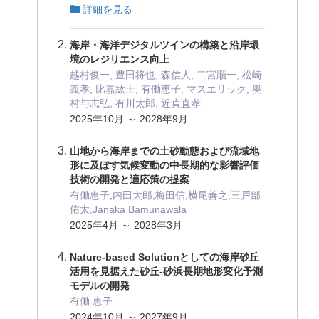
詳細を見る
海岸・海洋デジタルツインの構築と沿岸環
境のレジリエンス向上
越村俊一, 豊田将也, 森信人, 二宮順一, 松崎
義孝, 比嘉紘士, 有働恵子, マスエリック, 奥
村与志弘, 有川太郎, 近貞直孝
2025年10月 ～ 2028年9月
山地から海岸までの土砂動態および流域地
形に及ぼす気候変動の中長期的な影響評価
技術の開発と適応策の提案
有働恵子,内田太郎,梅田信,横尾善之,三戸部
佑太,Janaka Bamunawala
2025年4月 ～ 2028年3月
Nature-based Solutionとしての海岸砂丘
活用を見据えた砂丘-砂浜長期地形変化予測
モデルの開発
有働 恵子
2024年10月 ～ 2027年9月