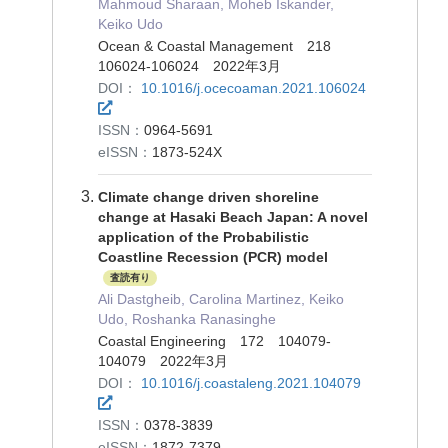
Mahmoud Sharaan, Moheb Iskander,
Keiko Udo
Ocean & Coastal Management 218
106024-106024 2022年3月
DOI：
10.1016/j.ocecoaman.2021.106024
ISSN：
0964-5691
eISSN：
1873-524X
Climate change driven shoreline
change at Hasaki Beach Japan: A novel
application of the Probabilistic
Coastline Recession (PCR) model
査読有り
Ali Dastgheib, Carolina Martinez, Keiko
Udo, Roshanka Ranasinghe
Coastal Engineering 172 104079-
104079 2022年3月
DOI：
10.1016/j.coastaleng.2021.104079
ISSN：
0378-3839
eISSN：
1872-7379