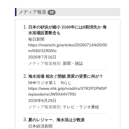
メディア報道
39
日本の砂浜が縮小 2100年には6割消失か 海
水浴場設置断念も
毎日新聞
https://mainichi.jp/articles/20260714/k00/00
m/040/329000c
2026年7月16日
メディア報道種別:
新聞・雑誌
海水浴場 相次ぐ閉鎖 異変の背景に何が？
NHKラジオ第１ Nらじ
https://www.nhk.jp/p/nradi/rs/X7R2P2PW5P
/episode/re/JW9X44V7R5/
2026年6月29日
メディア報道種別:
テレビ・ラジオ番組
夏のレジャー、海水浴は少数派
日本経済新聞