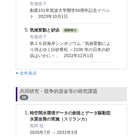
有働恵子
創基151年筑波大学開学50周年記念イベン
ト 2023年10月1日
気候変動と砂浜
招待有り
有働恵子
第２６回海岸シンポジウム「気候変動によ
り消えゆく白砂青松 ～2100 年の日本の砂
浜はいかに～」 2022年12月1日
︎全件表示
共同研究・競争的資金等の研究課題
26
時空間水環境データの創造とデータ駆動型
水質改善の実施（スリランカ）
風間 聡
2025年7月 ～ 2031年3月