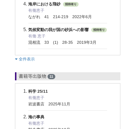
海岸における飛砂
招待有り
有働恵子
ながれ 41 214-219 2022年6月
気候変動の我が国の砂浜への影響
招待有り
有働 恵子
混相流 33 (1) 28-35 2019年3月
︎全件表示
書籍等出版物
11
科学 25/11
有働恵子
岩波書店 2025年11月
海の事典
有働恵子