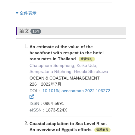
︎全件表示
論文
164
An estimate of the value of the
beachfront with respect to the hotel
room rates in Thailand
査読有り
Chatuphorn Somphong, Keiko Udo,
Sompratana Ritphring, Hiroaki Shirakawa
OCEAN & COASTAL MANAGEMENT
226 2022年7月
DOI：
10.1016/j.ocecoaman.2022.106272
ISSN：
0964-5691
eISSN：
1873-524X
Coastal adaptation to Sea Level Rise:
An overview of Egypt's efforts
査読有り