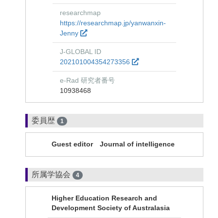
researchmap
https://researchmap.jp/yanwanxin-
Jenny
J-GLOBAL ID
202101004354273356
e-Rad 研究者番号
10938468
委員歴
1
Guest editor Journal of intelligence
所属学協会
4
Higher Education Research and
Development Society of Australasia