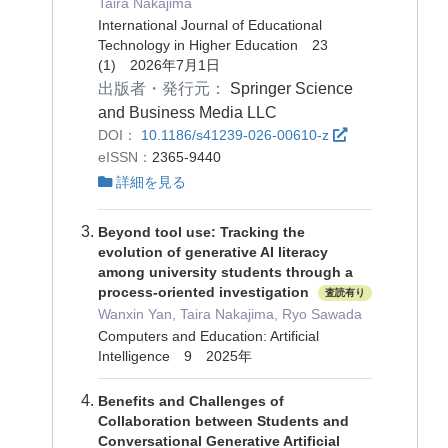
Taira Nakajima
International Journal of Educational
Technology in Higher Education 23
(1) 2026年7月1日
出版者・発行元：
Springer Science
and Business Media LLC
DOI：
10.1186/s41239-026-00610-z
eISSN：
2365-9440
詳細を見る
Beyond tool use: Tracking the
evolution of generative AI literacy
among university students through a
process-oriented investigation
査読有り
Wanxin Yan, Taira Nakajima, Ryo Sawada
Computers and Education: Artificial
Intelligence 9 2025年
Benefits and Challenges of
Collaboration between Students and
Conversational Generative Artificial