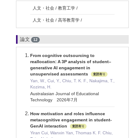
人文・社会 / 教育工学 /
人文・社会 / 高等教育学 /
論文
12
From cognitive outsourcing to
reallocation: A 3P analysis of student–
generative AI engagement in
unsupervised assessments
査読有り
Yan, W., Cui, Y., Chiu, T. K. F., Nakajima, T.,
Kozima, H.
Australasian Journal of Educational
Technology 2026年7月
How motivation and roles influence
metacognitive engagement in student-
GenAI interaction
査読有り
Yiran Cui, Wanxin Yan, Thomas K. F. Chiu,