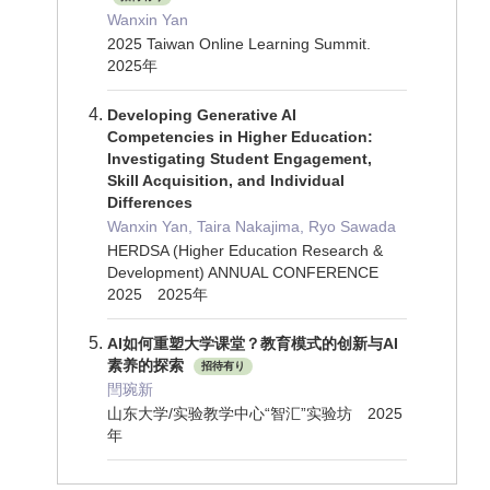
Wanxin Yan
2025 Taiwan Online Learning Summit.
2025年
Developing Generative AI
Competencies in Higher Education:
Investigating Student Engagement,
Skill Acquisition, and Individual
Differences
Wanxin Yan, Taira Nakajima, Ryo Sawada
HERDSA (Higher Education Research &
Development) ANNUAL CONFERENCE
2025 2025年
AI如何重塑大学课堂？教育模式的创新与AI
素养的探索
招待有り
閆琬新
山东大学/实验教学中心“智汇”实验坊 2025
年