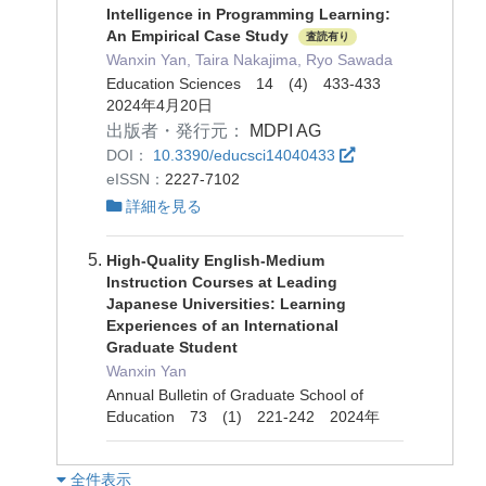
Intelligence in Programming Learning:
An Empirical Case Study
査読有り
Wanxin Yan, Taira Nakajima, Ryo Sawada
Education Sciences 14 (4) 433-433
2024年4月20日
出版者・発行元：
MDPI AG
DOI：
10.3390/educsci14040433
eISSN：
2227-7102
詳細を見る
High-Quality English-Medium
Instruction Courses at Leading
Japanese Universities: Learning
Experiences of an International
Graduate Student
Wanxin Yan
Annual Bulletin of Graduate School of
Education 73 (1) 221-242 2024年
︎全件表示