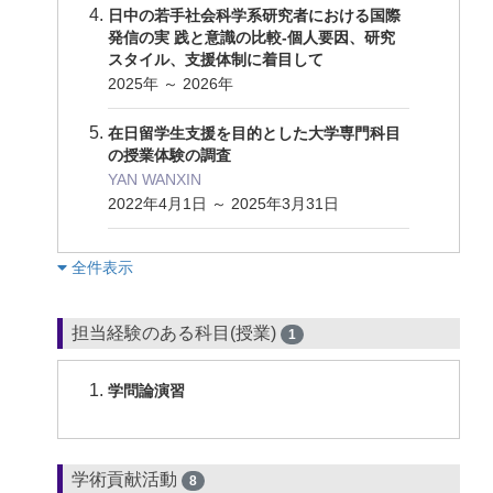
⽇中の若⼿社会科学系研究者における国際
発信の実 践と意識の⽐較‐個⼈要因、研究
スタイル、⽀援体制に着⽬して
2025年 ～ 2026年
在日留学生支援を目的とした大学専門科目
の授業体験の調査
YAN WANXIN
2022年4月1日 ～ 2025年3月31日
︎全件表示
担当経験のある科目(授業)
1
学問論演習
学術貢献活動
8