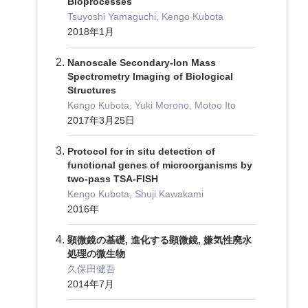
Bioprocesses
Tsuyoshi Yamaguchi, Kengo Kubota
2018年1月
Nanoscale Secondary-Ion Mass
Spectrometry Imaging of Biological
Structures
Kengo Kubota, Yuki Morono, Motoo Ito
2017年3月25日
Protocol for in situ detection of
functional genes of microorganisms by
two-pass TSA-FISH
Kengo Kubota, Shuji Kawakami
2016年
顕微鏡の基礎, 進化する顕微鏡, 嫌気性廃水
処理の微生物
久保田健吾
2014年7月