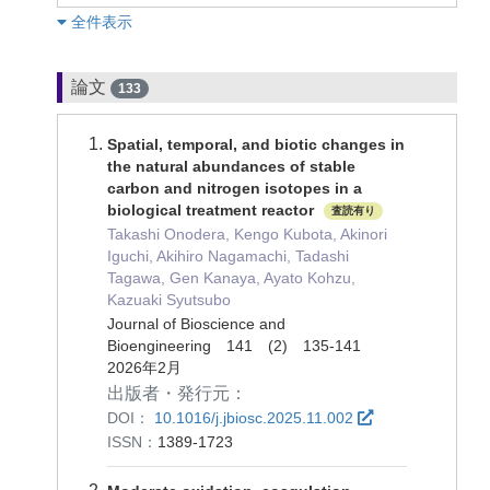
︎全件表示
論文
133
Spatial, temporal, and biotic changes in
the natural abundances of stable
carbon and nitrogen isotopes in a
biological treatment reactor
査読有り
Takashi Onodera, Kengo Kubota, Akinori
Iguchi, Akihiro Nagamachi, Tadashi
Tagawa, Gen Kanaya, Ayato Kohzu,
Kazuaki Syutsubo
Journal of Bioscience and
Bioengineering 141 (2) 135-141
2026年2月
出版者・発行元：
DOI：
10.1016/j.jbiosc.2025.11.002
ISSN：
1389-1723