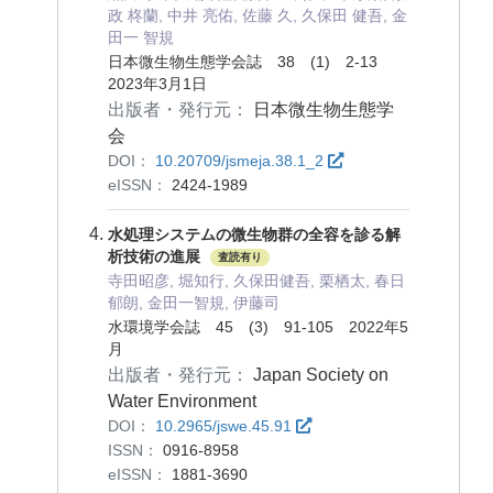
政 柊蘭, 中井 亮佑, 佐藤 久, 久保田 健吾, 金
田一 智規
日本微生物生態学会誌 38 (1) 2-13
2023年3月1日
出版者・発行元：
日本微生物生態学
会
DOI：
10.20709/jsmeja.38.1_2
eISSN：
2424-1989
水処理システムの微生物群の全容を診る解
析技術の進展
査読有り
寺田昭彦, 堀知行, 久保田健吾, 栗栖太, 春日
郁朗, 金田一智規, 伊藤司
水環境学会誌 45 (3) 91-105 2022年5
月
出版者・発行元：
Japan Society on
Water Environment
DOI：
10.2965/jswe.45.91
ISSN：
0916-8958
eISSN：
1881-3690