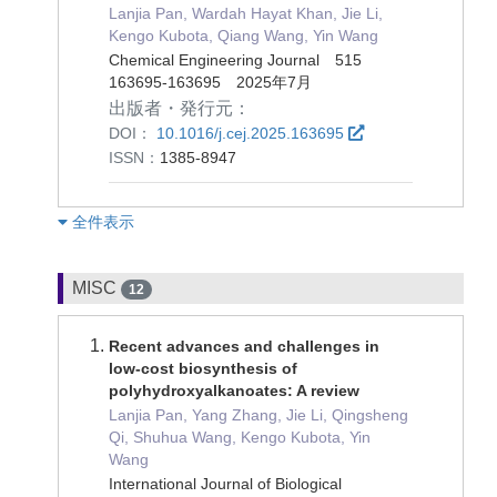
Lanjia Pan, Wardah Hayat Khan, Jie Li,
Kengo Kubota, Qiang Wang, Yin Wang
Chemical Engineering Journal 515
163695-163695 2025年7月
出版者・発行元：
DOI：
10.1016/j.cej.2025.163695
ISSN：
1385-8947
︎全件表示
MISC
12
Recent advances and challenges in
low-cost biosynthesis of
polyhydroxyalkanoates: A review
Lanjia Pan, Yang Zhang, Jie Li, Qingsheng
Qi, Shuhua Wang, Kengo Kubota, Yin
Wang
International Journal of Biological