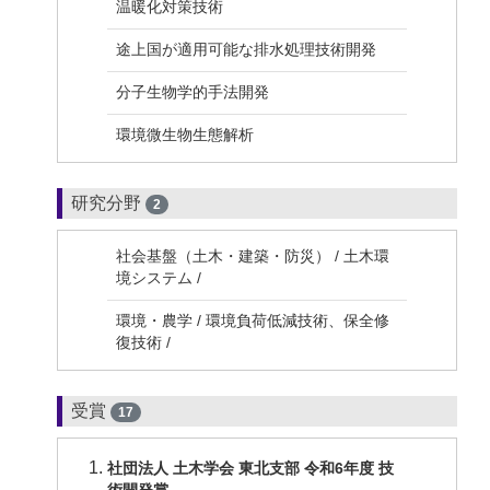
温暖化対策技術
途上国が適用可能な排水処理技術開発
分子生物学的手法開発
環境微生物生態解析
研究分野
2
社会基盤（土木・建築・防災） / 土木環
境システム /
環境・農学 / 環境負荷低減技術、保全修
復技術 /
受賞
17
社団法人 土木学会 東北支部 令和6年度 技
術開発賞