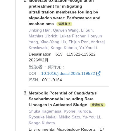
Moderate oxidation–coagulation
pretreatment for mitigating
ultrafiltration membrane fouling by
algae-laden water: Performance and
mechanisms
査読有り
Jinlong Han, Qiuwen Wang, Li Sun,
Mathias Ulbrich, Lukas Fischer, Houyun
Yang, Xiao-Yang Liu, Zhijun Ren, Andrzej
Kraslawski, Kengo Kubota, Yu-You Li
Desalination 619 119522-119522
2026年2月
出版者・発行元：
DOI：
10.1016/j.desal.2025.119522
ISSN：
0011-9164
Metabolic Potential of
Candidatus
Saccharimonadia Including Rare
Lineages in Activated Sludge
査読有り
Shuka Kagemasa, Kyohei Kuroda,
Ryosuke Nakai, Mikiko Sato, Yu‐You Li,
Kengo Kubota
Environmental Microbiology Reports 17