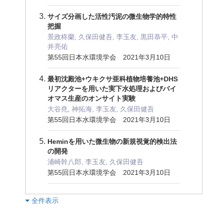
サイズ分画した活性汚泥の微生物学的特性
把握
景政柊蘭, 久保田健吾, 李玉友, 黒田恭平, 中
井亮佑
第55回日本水環境学会 2021年3月10日
最初沈殿池+ウキクサ亜科植物培養池+DHS
リアクターを用いた実下水処理およびバイ
オマス生産のオンサイト実験
大谷尭, 神拓海, 李玉友, 久保田健吾
第55回日本水環境学会 2021年3月10日
Heminを用いた微生物の新規視覚的検出法
の開発
浦崎幹八郎, 李玉友, 久保田健吾
第55回日本水環境学会 2021年3月10日
︎全件表示