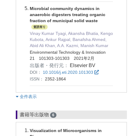
Microbial community dynamics in
anaerobic digesters treating organic
fraction of municipal solid waste
査読有り
Vinay Kumar Tyagi, Akansha Bhatia, Kengo
Kubota, Ankur Rajpal, Banafsha Ahmed,
Abid Ali Khan, A.A. Kazmi, Manish Kumar
Environmental Technology & Innovation
21 101303-101303 2021年2月
出版者・発行元：
Elsevier BV
DOI：
10.1016/j.eti.2020.101303
ISSN：
2352-1864
︎全件表示
書籍等出版物
6
Visualization of Microorganisms in