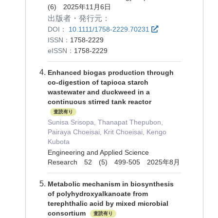
(6) 2025年11月6日
出版者・発行元：
DOI：
10.1111/1758-2229.70231
ISSN：
1758-2229
eISSN：
1758-2229
Enhanced biogas production through
co-digestion of tapioca starch
wastewater and duckweed in a
continuous stirred tank reactor
査読有り
Sunisa Srisopa, Thanapat Thepubon,
Pairaya Choeisai, Krit Choeisai, Kengo
Kubota
Engineering and Applied Science
Research 52 (5) 499-505 2025年8月
Metabolic mechanism in biosynthesis
of polyhydroxyalkanoate from
terephthalic acid by mixed microbial
consortium
査読有り