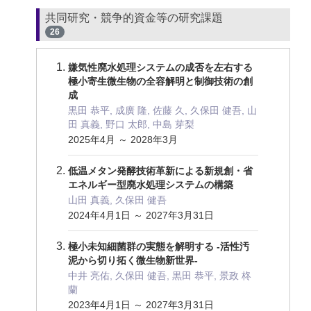
共同研究・競争的資金等の研究課題
26
嫌気性廃水処理システムの成否を左右する
極小寄生微生物の全容解明と制御技術の創
成
黒田 恭平, 成廣 隆, 佐藤 久, 久保田 健吾, 山
田 真義, 野口 太郎, 中島 芽梨
2025年4月 ～ 2028年3月
低温メタン発酵技術革新による新規創・省
エネルギー型廃水処理システムの構築
山田 真義, 久保田 健吾
2024年4月1日 ～ 2027年3月31日
極小未知細菌群の実態を解明する -活性汚
泥から切り拓く微生物新世界-
中井 亮佑, 久保田 健吾, 黒田 恭平, 景政 柊
蘭
2023年4月1日 ～ 2027年3月31日