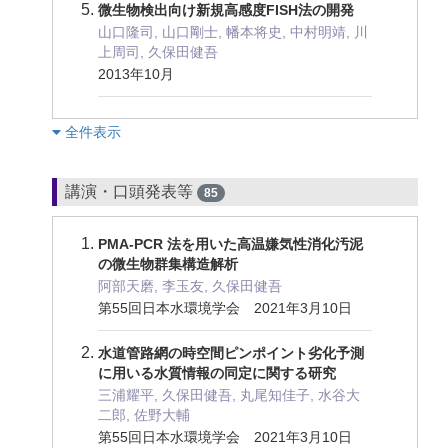
微生物検出向け新規高感度FISH法の開発
山口隆司, 山口剛士, 幡本将史, 中村明靖, 川
上周司, 久保田健吾
2013年10月
︎全件表示
講演・口頭発表等
85
PMA-PCR 法を用いた高温嫌気性消化汚泥
の微生物群集構造解析
阿部天磨, 李玉友, 久保田健吾
第55回日本水環境学会 2021年3月10日
水道管路網の時空間ピンポイント劣化予測
に用いる水質情報の同定に関する研究
三浦耀平, 久保田健吾, 丸尾知佳子, 水谷大
二郎, 佐野大輔
第55回日本水環境学会 2021年3月10日