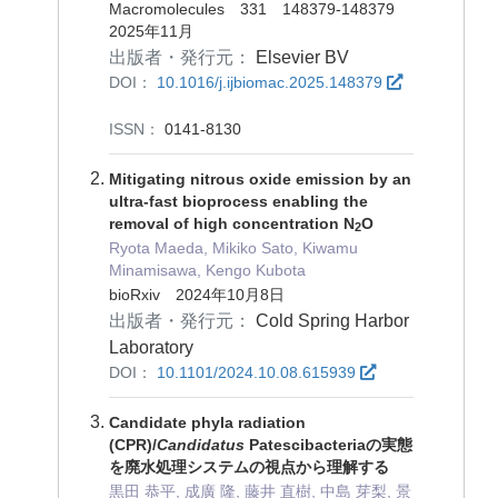
Macromolecules 331 148379-148379
2025年11月
出版者・発行元：
Elsevier BV
DOI：
10.1016/j.ijbiomac.2025.148379
ISSN：
0141-8130
Mitigating nitrous oxide emission by an
ultra-fast bioprocess enabling the
removal of high concentration N
O
2
Ryota Maeda, Mikiko Sato, Kiwamu
Minamisawa, Kengo Kubota
bioRxiv 2024年10月8日
出版者・発行元：
Cold Spring Harbor
Laboratory
DOI：
10.1101/2024.10.08.615939
Candidate phyla radiation
(CPR)/
Candidatus
Patescibacteriaの実態
を廃水処理システムの視点から理解する
黒田 恭平, 成廣 隆, 藤井 直樹, 中島 芽梨, 景